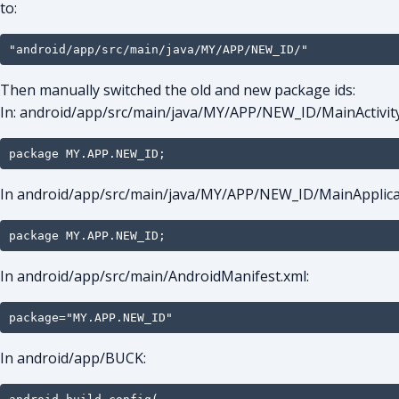
to:
"android/app/src/main/java/MY/APP/NEW_ID/"
Then manually switched the old and new package ids:
In: android/app/src/main/java/MY/APP/NEW_ID/MainActivity
package MY.APP.NEW_ID;
In android/app/src/main/java/MY/APP/NEW_ID/MainApplicat
package MY.APP.NEW_ID;
In android/app/src/main/AndroidManifest.xml:
package="MY.APP.NEW_ID"
In android/app/BUCK: