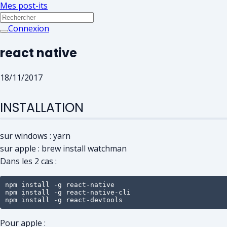
Mes post-its
Connexion
react native
18/11/2017
INSTALLATION
sur windows : yarn
sur apple : brew install watchman
Dans les 2 cas :
npm install -g react-native

npm install -g react-native-cli

npm install -g react-devtools
Pour apple :