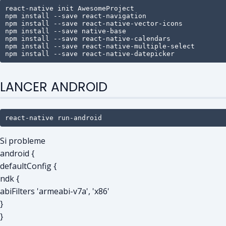
react-native init AwesomeProject

npm install --save react-navigation

npm install --save react-native-vector-icons

npm install --save native-base

npm install --save react-native-calendars

npm install --save react-native-multiple-select

npm install --save react-native-datepicker
LANCER ANDROID
react-native run-android
Si probleme
android {
defaultConfig {
ndk {
abiFilters 'armeabi-v7a', 'x86'
}
}