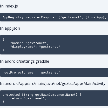
In index.js
AppRegistry.registerComponent('gextranet', () => App);
In app.json
{

    "name": "gextranet",

    "displayName": "gextranet"

}
In android/settings.graddle
rootProject.name = 'gextranet'
In android/app/src/main/java/net/gextra/app/MainActivity
protected String getMainComponentName() {

    return "gextranet";

}