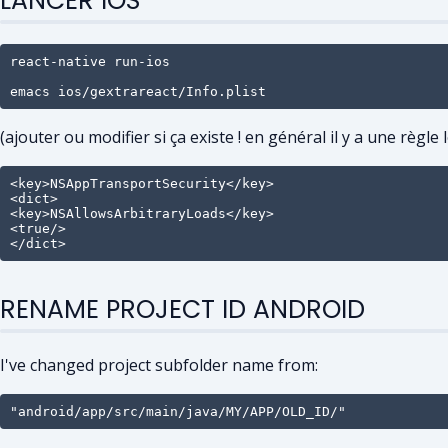
LANCER IOS
react-native run-ios

emacs ios/gextrareact/Info.plist
(ajouter ou modifier si ça existe ! en général il y a une règle 
<key>NSAppTransportSecurity</key>

<dict>

<key>NSAllowsArbitraryLoads</key>

<true/>

</dict>
RENAME PROJECT ID ANDROID
I've changed project subfolder name from:
"android/app/src/main/java/MY/APP/OLD_ID/"