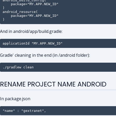
android_build_config(

    package="MY.APP.NEW_ID"

)

android_resource(

    package="MY.APP.NEW_ID"

)
And in android/app/build.gradle:
applicationId "MY.APP.NEW_ID"
Gradle' cleaning in the end (in /android folder):
./gradlew clean
RENAME PROJECT NAME ANDROID
In package.json
"name" : "gextranet",