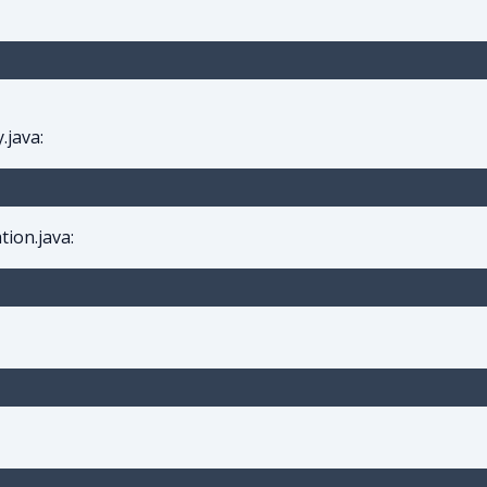
.java:
ion.java: