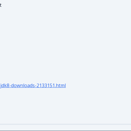
t
/jdk8-downloads-2133151.html