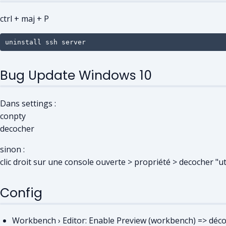
ctrl + maj + P
uninstall ssh server
Bug Update Windows 10
Dans settings :
conpty
decocher
sinon :
clic droit sur une console ouverte > propriété > decocher "uti
Config
Workbench › Editor: Enable Preview (workbench) => déc